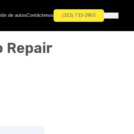
ión de autos
Contáctenos
(323) 733-2903
ES
 Repair