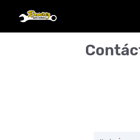
Contác
*